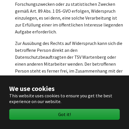
Forschungszwecken oder zu statistischen Zwecken
gemäß Art. 89 Abs. 1 DS-GVO erfolgen, Widerspruch
einzulegen, es sei denn, eine solche Verarbeitung ist
zur Erfüllung einer im öffentlichen Interesse liegenden
Aufgabe erforderlich.
Zur Ausübung des Rechts auf Widerspruch kann sich die
betroffene Person direkt an den
Datenschutzbeauftragten der TSV Wartenberg oder
einen anderen Mitarbeiter wenden. Der betroffenen
Person steht es ferner frei, im Zusammenhang mit der
Nutzung von Diensten der Informationsgesellschaft,
ungeachtet der Richtlinie 2002/58/EG, ihr
We use cookies
Widerspruchsrecht mittels automatisierter Verfahren
This website uses cookies to ensure you get the best
auszuüben, bei denen technische Spezifikationen
experience on our website.
verwendet werden.
Got it!
h) Automatisierte Entscheidungen im
Einzelfall einschließlich Profiling