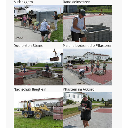
Ausbaggern
Randsteinsetzen
Show larger version
Show larger version
Doe ersten Steine
Martina bedient die Pflasterer
Show larger version
Show larger version
Nachschub fliegt ein
Pflastern im Akkord
Show larger version
Show larger version