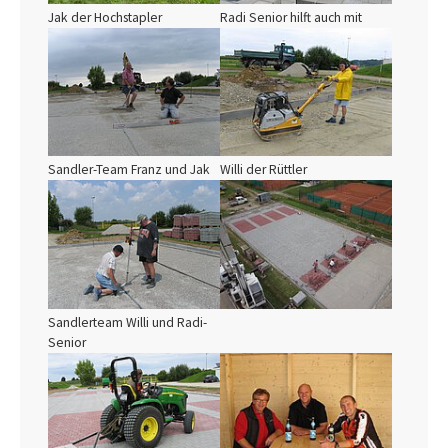
Jak der Hochstapler
Radi Senior hilft auch mit
Show larger version
Show larger version
Sandler-Team Franz und Jak
Willi der Rüttler
Show larger version
Show larger version
Sandlerteam Willi und Radi-
Senior
Show larger version
Show larger version