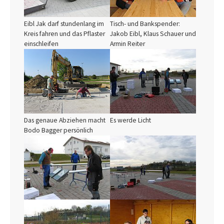
Eibl Jak darf stundenlang im
Tisch- und Bankspender:
Kreis fahren und das Pflaster
Jakob Eibl, Klaus Schauer und
einschleifen
Armin Reiter
Show larger version
Show larger version
Das genaue Abziehen macht
Es werde Licht
Bodo Bagger persönlich
Show larger version
Show larger version
Show larger version
Show larger version