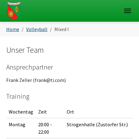
Skip to main navigation
Skip to main content
Skip to page footer
You are here:
Home
Volleyball
Mixed I
Unser Team
Ansprechpartner
Frank Zeller (frank@ti.com)
Training
Wochentag
Zeit
Ort
Montag
20:00 -
Strogenhalle (Zustorfer Str.)
22:00