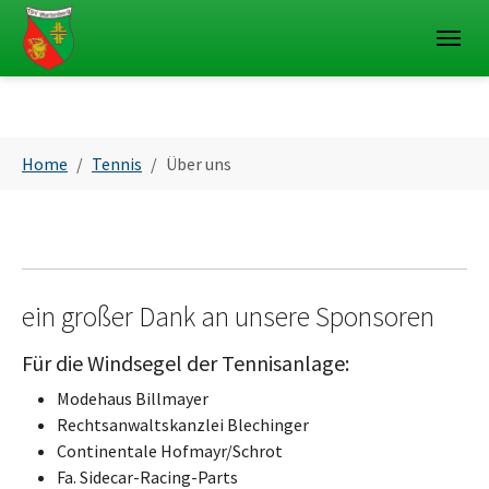
Skip to main navigation
Skip to main content
Skip to page footer
You are here:
Home
Tennis
Über uns
ein großer Dank an unsere Sponsoren
Für die Windsegel der Tennisanlage:
Modehaus Billmayer
Rechtsanwaltskanzlei Blechinger
Continentale Hofmayr/Schrot
Fa. Sidecar-Racing-Parts