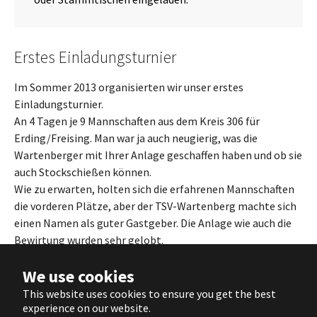
Erstes Einladungsturnier
Im Sommer 2013 organisierten wir unser erstes
Einladungsturnier.
An 4 Tagen je 9 Mannschaften aus dem Kreis 306 für
Erding/Freising. Man war ja auch neugierig, was die
Wartenberger mit Ihrer Anlage geschaffen haben und ob sie
auch Stockschießen können.
Wie zu erwarten, holten sich die erfahrenen Mannschaften
die vorderen Plätze, aber der TSV-Wartenberg machte sich
einen Namen als guter Gastgeber. Die Anlage wie auch die
Bewirtung wurden sehr gelobt.
We use cookies
This website uses cookies to ensure you get the best
Impressum
|
Datenschutz
|
Login
experience on our website.