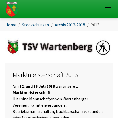
Skip to main navigation
Skip to main content
Skip to page footer
You are here:
Home
Stockschützen
Archiv 2012-2018
2013
Marktmeisterschaft 2013
Am
12. und 13 Juli 2013
war unsere 1.
Marktmeisterschaft
.
Hier sind Mannschaften von Wartenberger
Vereinen, Familienverbänden.,
Betriebsmannschaften, Nachbarschaftsverbänden
oder Stammtischen eingeladen.